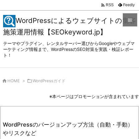

Feedly
RSS
WordPressによるウェブサイトの集客

施策運用情報【SEOkeyword.jp】

メニュ
テーマやプラグイン、レンタルサーバー選びからGoogleやウェブマ

ーケティング情報まで、WordPressのSEO対策を実践・検証レポー
ト！
サイド

前へ


HOME
>

WordPressガイド
次へ

※本ページはプロモーションが含まれています
検索
WordPressのバージョンアップ方法（自動・手動）
やリスクなど